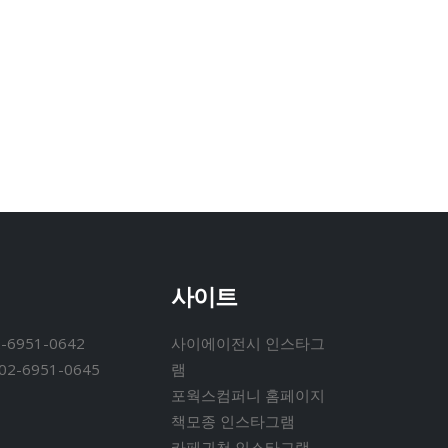
사이트
-6951-0642
사이에이전시 인스타그
02-6951-0645
램
포웍스컴퍼니 홈페이지
책모종 인스타그램
카페귀천 인스타그램