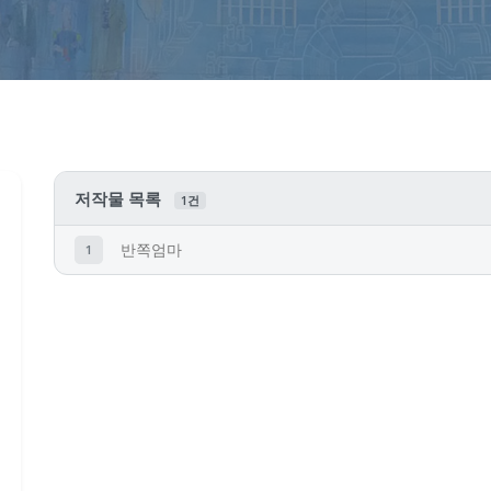
저작물 목록
1건
반쪽엄마
1