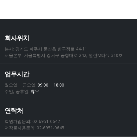
THE EARLY LYRICS OF SO CHONS JU
10
개구리가 코끼리 딸과 결혼한 이야기
11
개구리가 코끼리딸과 결혼한 이야기(서정주세계민화
회사위치
12
집5)
본사: 경기도 파주시 문산읍 반구정로 44-11
견우의 노래
13
서울본부: 서울특별시 강서구 공항대로 242, 열린M타워 310호
국화 옆에서
14
업무시간
국화 옆에서 외
15
월요일 ~ 금요일:
09:00 ~ 18:00
주말, 공휴일:
휴무
귀촉도
16
꽃피는 것 기특해라
17
연락처
회원가입문의:
02-6951-0642
나의 시 나의 시쓰기
18
저작물사용문의:
02-6951-0645
나의 청춘은 꽃답게 죽는다
19